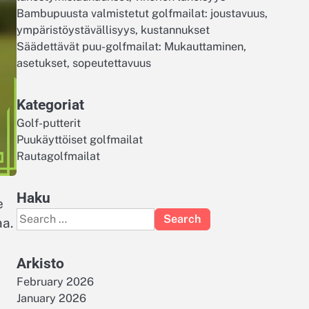
Bambupuusta valmistetut golfmailat: joustavuus,
ympäristöystävällisyys, kustannukset
Säädettävät puu-golfmailat: Mukauttaminen,
asetukset, sopeutettavuus
Kategoriat
Golf-putterit
Puukäyttöiset golfmailat
Rautagolfmailat
Haku
e
Search
aa.
for:
Arkisto
February 2026
January 2026