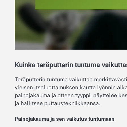
Kuinka teräputterin tuntuma vaikutt
Teräputterin tuntuma vaikuttaa merkittäväst
yleisen itseluottamuksen kautta lyönnin aik
painojakauma ja otteen tyyppi, näyttelee kes
ja hallitsee puttaustekniikkaansa.
Painojakauma ja sen vaikutus tuntumaan