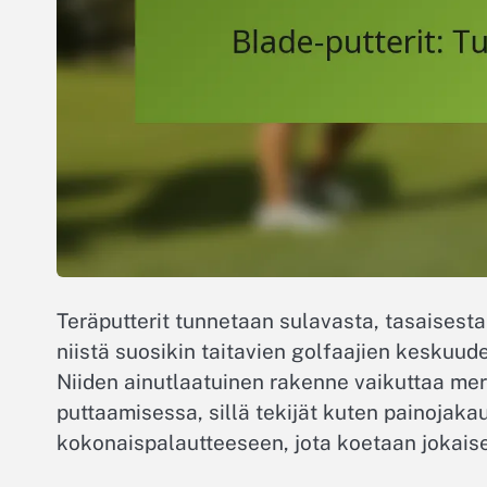
Teräputterit tunnetaan sulavasta, tasaises
niistä suosikin taitavien golfaajien keskuud
Niiden ainutlaatuinen rakenne vaikuttaa mer
puttaamisessa, sillä tekijät kuten painojaka
kokonaispalautteeseen, jota koetaan jokais