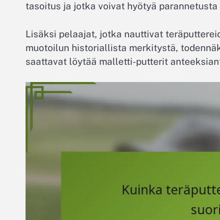
tasoitus ja jotka voivat hyötyä parannetusta
Lisäksi pelaajat, jotka nauttivat teräputtere
muotoilun historiallista merkitystä, todennäkö
saattavat löytää malletti-putterit anteeksi