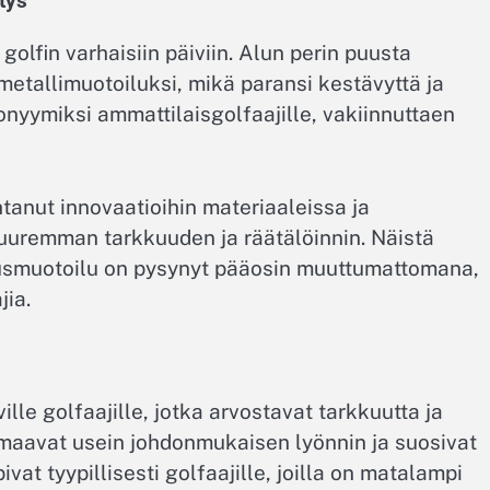
itys
 golfin varhaisiin päiviin. Alun perin puusta
 metallimuotoiluksi, mikä paransi kestävyttä ja
nonyymiksi ammattilaisgolfaajille, vakiinnuttaen
tanut innovaatioihin materiaaleissa ja
uuremman tarkkuuden ja räätälöinnin. Näistä
rusmuotoilu on pysynyt pääosin muuttumattomana,
jia.
ville golfaajille, jotka arvostavat tarkkuutta ja
maavat usein johdonmukaisen lyönnin ja suosivat
vat tyypillisesti golfaajille, joilla on matalampi