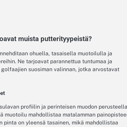
roavat muista putterityypeistä?
onnehditaan ohuella, tasaisella muotoilulla ja
reihin. Ne tarjoavat parannettua tuntumaa ja
n golfaajien suosiman valinnan, jotka arvostavat
et
 sulavan profiilin ja perinteisen muodon perusteella
ämä muotoilu mahdollistaa matalamman painopistee
n pinta on yleensä tasainen, mikä mahdollistaa