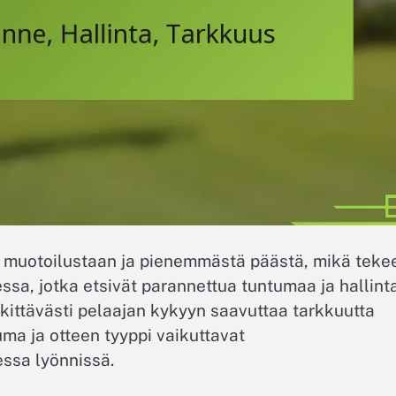
ta muotoilustaan ja pienemmästä päästä, mikä teke
essa, jotka etsivät parannettua tuntumaa ja hallint
kittävästi pelaajan kykyyn saavuttaa tarkkuutta
uma ja otteen tyyppi vaikuttavat
essa lyönnissä.