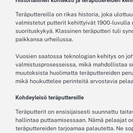
Historiallinen konteksti ja teräputtereiden keh
Teräputtereilla on rikas historia, joka ulottuu
valmistetut putterit kehittyivät 1900-luvulla
suorituskykyä. Klassinen teräputteri tuli sy
paikkansa urheilussa.
Vuosien saatossa teknologian kehitys on joh
valmistusprosesseissa, mikä mahdollistaa s
muutoksista huolimatta teräputtereiden pe
mikä houkuttelee perinteitä arvostavia pelaa
Kohdeyleisö teräputtereille
Teräputterit on ensisijaisesti suunnattu taita
hallintaa puttaamisessaan. Nämä pelaajat o
teräputtereiden tarjoamaa palautetta. Ne sopi