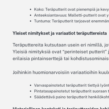
Koko: Teräputterit ovat pienempiä ja kevy
Anteeksiantavuus: Malletti-putterit ovat
Tuntuma: Teräputterit tarjoavat enemmän ta
Yleiset nimitykset ja variaatiot teräputtereista
Teräputtereita kutsutaan usein eri nimillä, j
Yleisiä nimityksiä ovat “perinteiset putterit” j
erilaisia pintainserttejä tai kohdistusominai
Joihinkin huomionarvoisiin variaatioihin kuul
Varvaspainotetut teräputterit tiettyä lyön
Pintatasapainotetut teräputterit suoraan ta
Säädettävä paino teräputterit henkilökoh