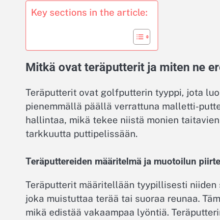
Key sections in the article:
Mitkä ovat teräputterit ja miten ne e
Teräputterit ovat golfputterin tyyppi, jota lu
pienemmällä päällä verrattuna malletti-putte
hallintaa, mikä tekee niistä monien taitavie
tarkkuutta puttipelissään.
Teräputtereiden määritelmä ja muotoilun piirte
Teräputterit määritellään tyypillisesti niiden
joka muistuttaa terää tai suoraa reunaa. T
mikä edistää vakaampaa lyöntiä. Teräputteri