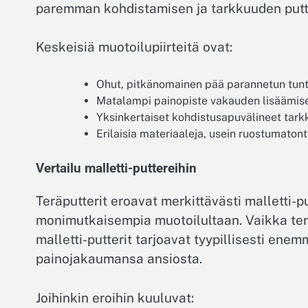
paremman kohdistamisen ja tarkkuuden put
Keskeisiä muotoilupiirteitä ovat:
Ohut, pitkänomainen pää parannetun tun
Matalampi painopiste vakauden lisäämise
Yksinkertaiset kohdistusapuvälineet tarkk
Erilaisia materiaaleja, usein ruostumatonta
Vertailu malletti-puttereihin
Teräputterit eroavat merkittävästi malletti-p
monimutkaisempia muotoilultaan. Vaikka terä
malletti-putterit tarjoavat tyypillisesti en
painojakaumansa ansiosta.
Joihinkin eroihin kuuluvat: