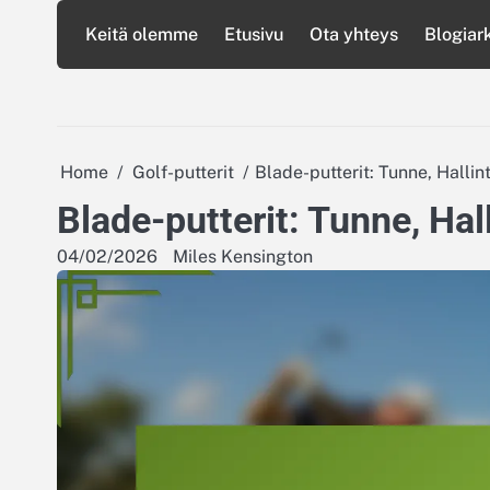
Skip
Keitä olemme
Etusivu
Ota yhteys
Blogiark
to
content
Home
Golf-putterit
Blade-putterit: Tunne, Hallin
Blade-putterit: Tunne, Hal
04/02/2026
Miles Kensington