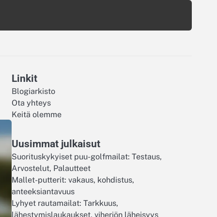
Linkit
Blogiarkisto
Ota yhteys
Keitä olemme
Uusimmat julkaisut
Suorituskykyiset puu-golfmailat: Testaus,
Arvostelut, Palautteet
Mallet-putterit: vakaus, kohdistus,
anteeksiantavuus
Lyhyet rautamailat: Tarkkuus,
lähestymislaukaukset, viheriön läheisyys