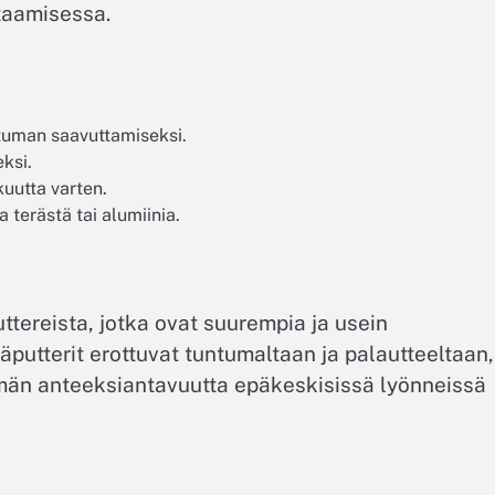
taamisessa.
tuman saavuttamiseksi.
ksi.
uutta varten.
 terästä tai alumiinia.
uttereista, jotka ovat suurempia ja usein
putterit erottuvat tuntumaltaan ja palautteeltaan,
emmän anteeksiantavuutta epäkeskisissä lyönneissä