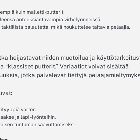
empiä kuin malletti-putterit.
 yleensä anteeksiantavampia virhelyönneissä.
ktiilista palautetta, mikä houkuttelee taitavia pelaajia.
otka heijastavat niiden muotoilua ja käyttötarkoitus
a “klassiset putterit.” Variaatiot voivat sisältää
suuksia, jotka palvelevat tiettyjä pelaajamieltymyks
uvat:
tityyppiä varten.
akse ja läpi -lyönteihin.
taisen tuntuman saavuttamiseksi.