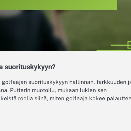
aa suorituskykyyn?
i golfaajan suorituskykyyn hallinnan, tarkkuuden j
ana. Putterin muotoilu, mukaan lukien sen
keistä roolia siinä, miten golfaaja kokee palautte