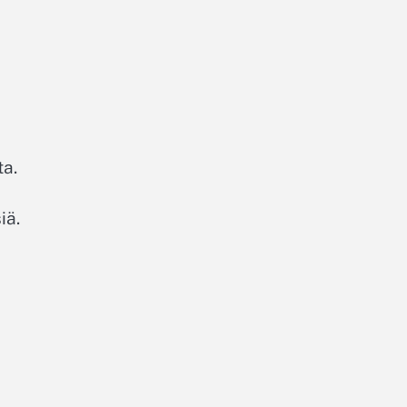
ta.
iä.