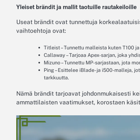
Yleiset brändit ja mallit taotuille rautakeiloille
Useat brändit ovat tunnettuja korkealaatuisis
vaihtoehtoja ovat:
Titleist – Tunnettu malleista kuten T100 j
Callaway – Tarjoaa Apex-sarjan, joka yhdi
Mizuno – Tunnettu MP-sarjastaan, jota mon
Ping – Esittelee iBlade- ja i500-malleja, j
tarkkuutta.
Nämä brändit tarjoavat johdonmukaisesti kei
ammattilaisten vaatimukset, korostaen käsit