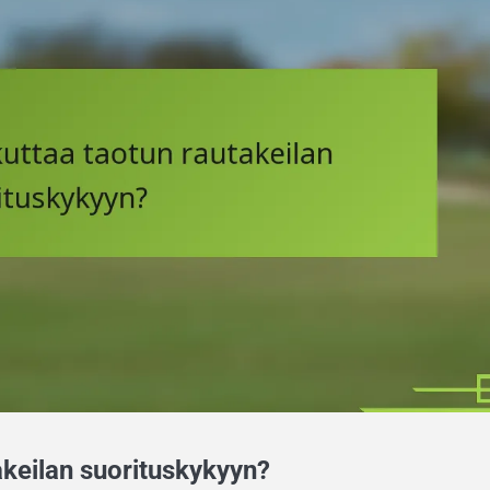
akeilan suorituskykyyn?