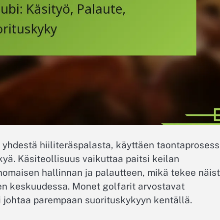
i yhdestä hiiliteräspalasta, käyttäen taontaprosess
yä. Käsiteollisuus vaikuttaa paitsi keilan
nomaisen hallinnan ja palautteen, mikä tekee näis
ien keskuudessa. Monet golfarit arvostavat
 johtaa parempaan suorituskykyyn kentällä.