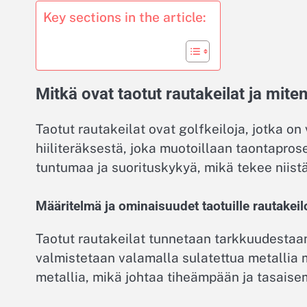
Key sections in the article:
Mitkä ovat taotut rautakeilat ja mite
Taotut rautakeilat ovat golfkeiloja, jotka on 
hiiliteräksestä, joka muotoillaan taontapro
tuntumaa ja suorituskykyä, mikä tekee niistä
Määritelmä ja ominaisuudet taotuille rautakeilo
Taotut rautakeilat tunnetaan tarkkuudestaan 
valmistetaan valamalla sulatettua metallia m
metallia, mikä johtaa tiheämpään ja tasais