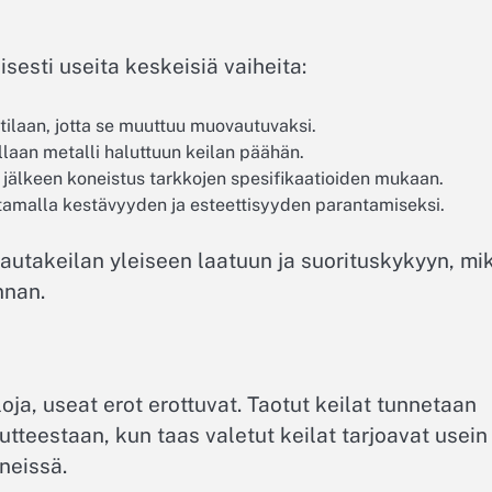
isesti useita keskeisiä vaiheita:
laan, jotta se muuttuu muovautuvaksi.
llaan metalli haluttuun keilan päähän.
 jälkeen koneistus tarkkojen spesifikaatioiden mukaan.
oittamalla kestävyyden ja esteettisyyden parantamiseksi.
rautakeilan yleiseen laatuun ja suorituskykyyn, mi
nnan.
loja, useat erot erottuvat. Taotut keilat tunnetaan
tteestaan, kun taas valetut keilat tarjoavat usein
neissä.