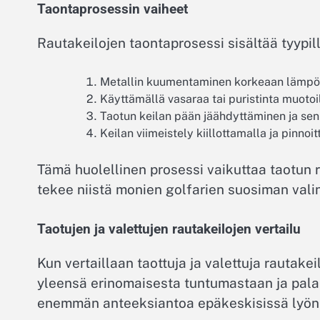
Taontaprosessin vaiheet
Rautakeilojen taontaprosessi sisältää tyypill
Metallin kuumentaminen korkeaan lämpöti
Käyttämällä vasaraa tai puristinta muotoi
Taotun keilan pään jäähdyttäminen ja sen
Keilan viimeistely kiillottamalla ja pinn
Tämä huolellinen prosessi vaikuttaa taotun 
tekee niistä monien golfarien suosiman vali
Taotujen ja valettujen rautakeilojen vertailu
Kun vertaillaan taottuja ja valettuja rautakei
yleensä erinomaisesta tuntumastaan ja palau
enemmän anteeksiantoa epäkeskisissä lyön