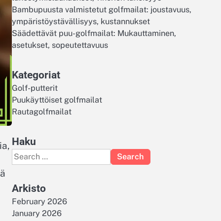
Bambupuusta valmistetut golfmailat: joustavuus,
ympäristöystävällisyys, kustannukset
Säädettävät puu-golfmailat: Mukauttaminen,
asetukset, sopeutettavuus
Kategoriat
Golf-putterit
Puukäyttöiset golfmailat
Rautagolfmailat
Haku
ia,
Search
for:
tä
Arkisto
February 2026
January 2026