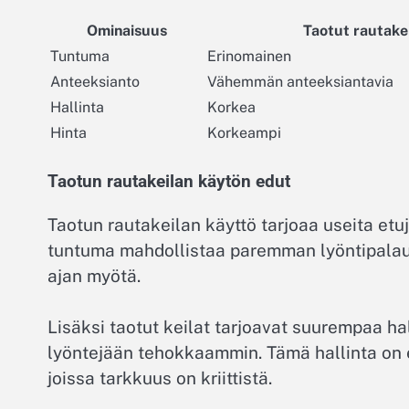
Ominaisuus
Taotut rautake
Tuntuma
Erinomainen
Anteeksianto
Vähemmän anteeksiantavia
Hallinta
Korkea
Hinta
Korkeampi
Taotun rautakeilan käytön edut
Taotun rautakeilan käyttö tarjoaa useita etuja
tuntuma mahdollistaa paremman lyöntipalau
ajan myötä.
Lisäksi taotut keilat tarjoavat suurempaa ha
lyöntejään tehokkaammin. Tämä hallinta on e
joissa tarkkuus on kriittistä.