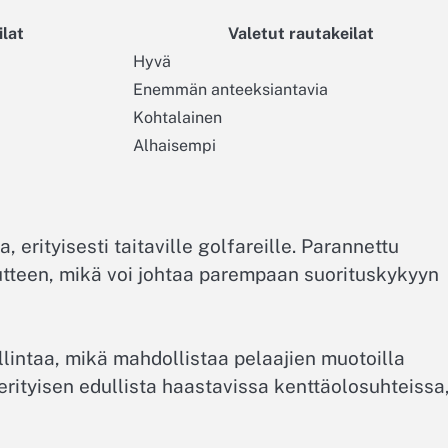
ilat
Valetut rautakeilat
Hyvä
Enemmän anteeksiantavia
Kohtalainen
Alhaisempi
, erityisesti taitaville golfareille. Parannettu
tteen, mikä voi johtaa parempaan suorituskykyyn
llintaa, mikä mahdollistaa pelaajien muotoilla
rityisen edullista haastavissa kenttäolosuhteissa