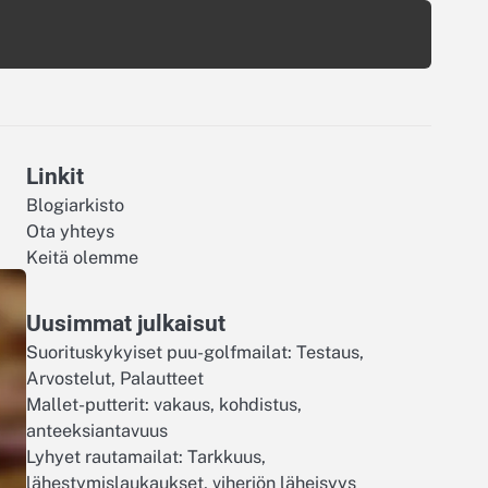
Linkit
Blogiarkisto
Ota yhteys
Keitä olemme
Uusimmat julkaisut
Suorituskykyiset puu-golfmailat: Testaus,
Arvostelut, Palautteet
Mallet-putterit: vakaus, kohdistus,
anteeksiantavuus
Lyhyet rautamailat: Tarkkuus,
lähestymislaukaukset, viheriön läheisyys