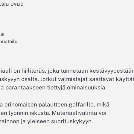
ksia ovat:
us
muotoilu
aali on hiiliteräs, joka tunnetaan kestävyydestään
uskyvyn osalta. Jotkut valmistajat saattavat käyttä
a parantaakseen tiettyjä ominaisuuksia.
ta erinomaisen palautteen golfarille, mikä
 lyönnin iskusta. Materiaalivalinta voi
painoon ja yleiseen suorituskykyyn.