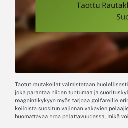
Taotut rautakeilat valmistetaan huolellisest
joka parantaa niiden tuntumaa ja suorituskyk
reagointikykyyn myös tarjoaa golfareille eri
keiloista suositun valinnan vakavien pelaaj
huomattavaa eroa pelattavuudessa, mikä voi