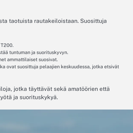
ta taotuista rautakeiloistaan. Suosittuja
a T200.
stää tuntuman ja suorituskyvyn.
et ammattilaiset suosivat.
otka ovat suosittuja pelaajien keskuudessa, jotka etsivät
loja, jotka täyttävät sekä amatöörien että
yötä ja suorituskykyä.