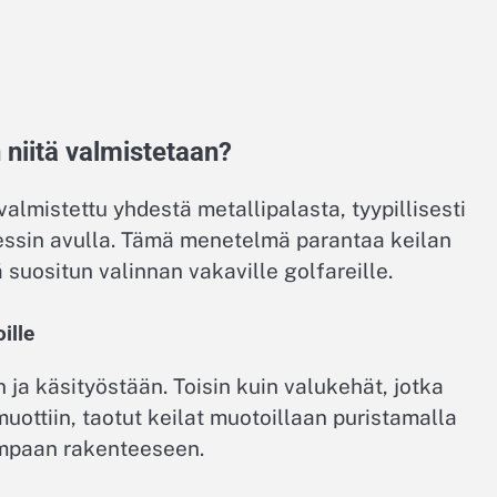
n niitä valmistetaan?
valmistettu yhdestä metallipalasta, tyypillisesti
sessin avulla. Tämä menetelmä parantaa keilan
 suositun valinnan vakaville golfareille.
ille
ja käsityöstään. Toisin kuin valukehät, jotka
uottiin, taotut keilat muotoillaan puristamalla
empaan rakenteeseen.