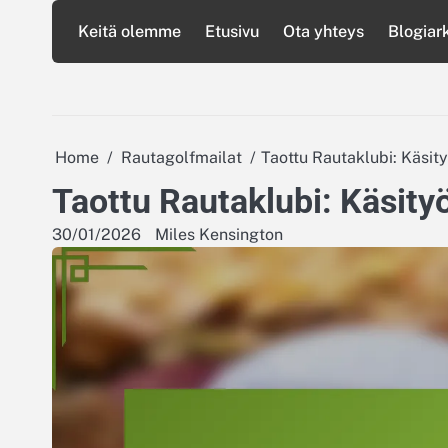
Skip
Keitä olemme
Etusivu
Ota yhteys
Blogiark
to
content
Home
Rautagolfmailat
Taottu Rautaklubi: Käsit
Taottu Rautaklubi: Käsity
30/01/2026
Miles Kensington