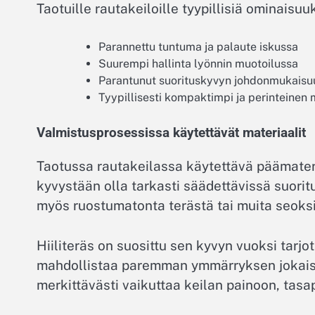
Taotuille rautakeiloille tyypillisiä ominaisuu
Parannettu tuntuma ja palaute iskussa
Suurempi hallinta lyönnin muotoilussa
Parantunut suorituskyvyn johdonmukaisu
Tyypillisesti kompaktimpi ja perinteinen 
Valmistusprosessissa käytettävät materiaalit
Taotussa rautakeilassa käytettävä päämateri
kyvystään olla tarkasti säädettävissä suorit
myös ruostumatonta terästä tai muita seoksi
Hiiliteräs on suosittu sen kyvyn vuoksi tarjo
mahdollistaa paremman ymmärryksen jokaisen
merkittävästi vaikuttaa keilan painoon, tasa