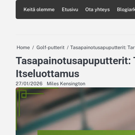
Skip
Keitä olemme
Etusivu
Ota yhteys
Blogiark
to
content
Home
Golf-putterit
Tasapainotusapuputterit: Tar
Tasapainotusapuputterit: 
Itseluottamus
27/01/2026
Miles Kensington