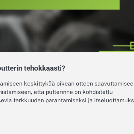
utterin tehokkaasti?
amiseen keskittykää oikean otteen saavuttamisee
istamiseen, että putterinne on kohdistettu
sevia tarkkuuden parantamiseksi ja itseluottamuk