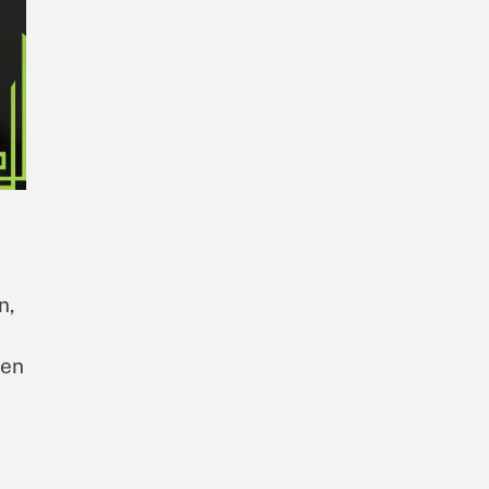
n,
sen