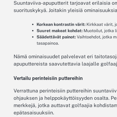
Suuntaviiva-apuputterit tarjoavat erilaisia 
suorituskykyä. Joitakin yleisiä ominaisuuksia
Korkean kontrastin värit:
Kirkkaat värit, 
Suuret makeat kohdat:
Muotoilut, jotka 
Säädettävät painot:
Vaihtoehdot, jotka m
tasapainoa.
Nämä ominaisuudet palvelevat eri taitotasoj
apuputtereista saavutettavia laajalle golfaaj
Vertailu perinteisiin puttereihin
Verrattuna perinteisiin puttereihin suuntavii
ohjauksen ja helppokäyttöisyyden osalta. Per
merkkejä, jotka auttavat golfaajia kohdista
epätasaisuuksiin.