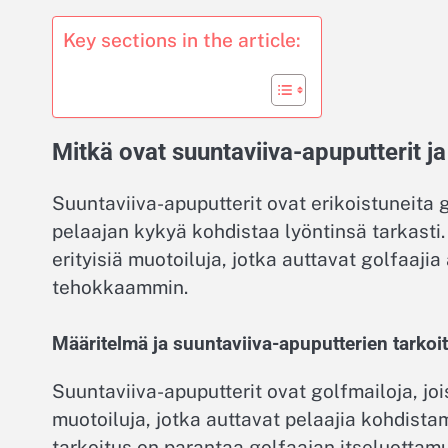
Key sections in the article:
Mitkä ovat suuntaviiva-apuputterit ja
Suuntaviiva-apuputterit ovat erikoistuneita 
pelaajan kykyä kohdistaa lyöntinsä tarkasti. 
erityisiä muotoiluja, jotka auttavat golfaa
tehokkaammin.
Määritelmä ja suuntaviiva-apuputterien tarkoi
Suuntaviiva-apuputterit ovat golfmailoja, jo
muotoiluja, jotka auttavat pelaajia kohdista
tarkoitus on parantaa golfaajan itseluottam