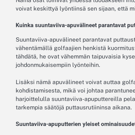
voivat keskittyä lyöntiinsä sen sijaan, että m
Kuinka suuntaviiva-apuvälineet parantavat pu
Suuntaviiva-apuvälineet parantavat puttaust
vähentämällä golfaajien henkistä kuormitust
tähdätä, he ovat vähemmän taipuvaisia kys
johdonmukaisempiin lyönteihin.
Lisäksi nämä apuvälineet voivat auttaa golf
kohdistamisesta, mikä voi johtaa parantune
harjoittelulla suuntaviiva-apuputtereilla pe
tarkempia säätöjä puttausrutiininsa aikana.
Suuntaviiva-apuputterien yleiset ominaisuude