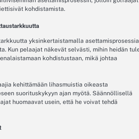
iettisivät kohdistamista.
ttaustarkkuutta
arkkuutta yksinkertaistamalla asettamisprosessia
a. Kun pelaajat näkevät selvästi, mihin heidän tul
eenalaistamaan kohdistustaan, mikä johtaa
aajia kehittämään lihasmuistia oikeasta
eseen suorituskykyyn ajan myötä. Säännöllisellä
laajat huomaavat usein, että he voivat tehdä
t