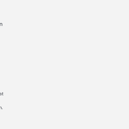
än
at
n.