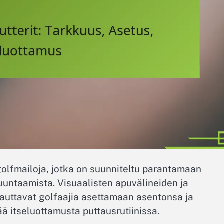
golfmailoja, jotka on suunniteltu parantamaan
uuntaamista. Visuaalisten apuvälineiden ja
 auttavat golfaajia asettamaan asentonsa ja
 itseluottamusta puttausrutiinissa.