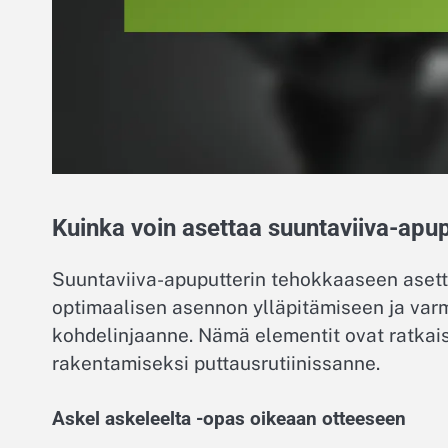
Kuinka voin asettaa suuntaviiva-apup
Suuntaviiva-apuputterin tehokkaaseen asett
optimaalisen asennon ylläpitämiseen ja varm
kohdelinjaanne. Nämä elementit ovat ratkai
rakentamiseksi puttausrutiinissanne.
Askel askeleelta -opas oikeaan otteeseen