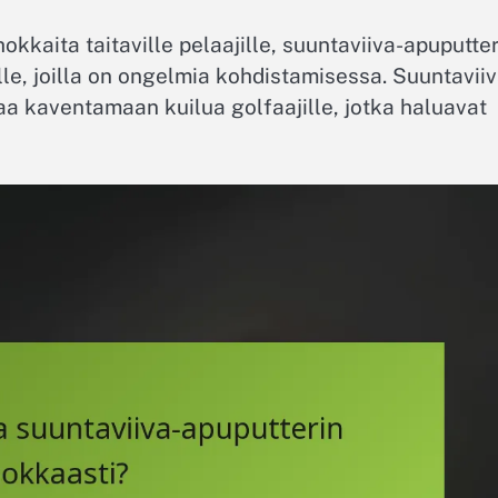
ehokkaita taitaville pelaajille, suuntaviiva-apuputter
niille, joilla on ongelmia kohdistamisessa. Suuntavii
aa kaventamaan kuilua golfaajille, jotka haluavat