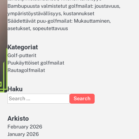
Bambupuusta valmistetut golfmailat: joustavuus,
ympäristöystävällisyys, kustannukset
Säädettävät puu-golfmailat: Mukauttaminen,
asetukset, sopeutettavuus
Kategoriat
Golf-putterit
Puukäyttöiset golfmailat
Rautagolfmailat
Haku
Search
for:
Arkisto
February 2026
January 2026