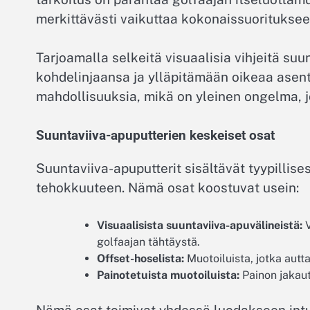
merkittävästi vaikuttaa kokonaissuoritukseen
Tarjoamalla selkeitä visuaalisia vihjeitä suu
kohdelinjaansa ja ylläpitämään oikeaa asen
mahdollisuuksia, mikä on yleinen ongelma, jo
Suuntaviiva-apuputterien keskeiset osat
Suuntaviiva-apuputterit sisältävät tyypillises
tehokkuuteen. Nämä osat koostuvat usein:
Visuaalisista suuntaviiva-apuvälineistä:
V
golfaajan tähtäystä.
Offset-hoselista:
Muotoiluista, jotka autt
Painotetuista muotoiluista:
Painon jakaut
Nämä osat toimivat yhdessä luodakseen intui