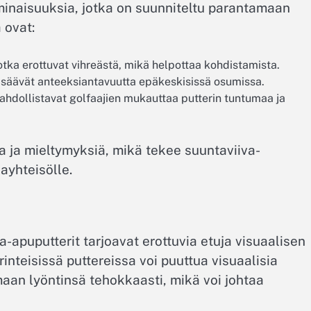
ominaisuuksia, jotka on suunniteltu parantamaan
 ovat:
jotka erottuvat vihreästä, mikä helpottaa kohdistamista.
lisäävät anteeksiantavuutta epäkeskisissä osumissa.
ahdollistavat golfaajien mukauttaa putterin tuntumaa ja
a ja mieltymyksiä, mikä tekee suuntaviiva-
ayhteisölle.
va-apuputterit tarjoavat erottuvia etuja visuaalisen
inteisissä puttereissa voi puuttua visuaalisia
maan lyöntinsä tehokkaasti, mikä voi johtaa