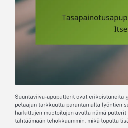
Suuntaviiva-apuputterit ovat erikoistuneita 
pelaajan tarkkuutta parantamalla lyöntien s
harkittujen muotoilujen avulla nämä putterit
tähtäämään tehokkaammin, mikä lopulta lisää