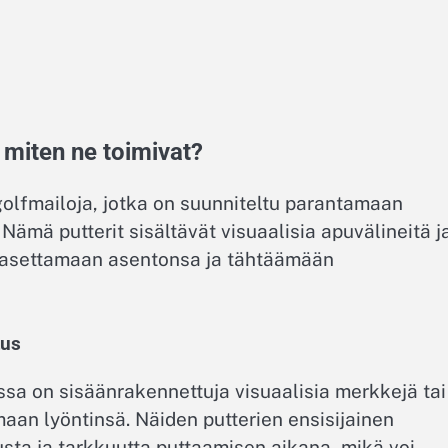
 miten ne toimivat?
golfmailoja, jotka on suunniteltu parantamaan
Nämä putterit sisältävät visuaalisia apuvälineitä j
jia asettamaan asentonsa ja tähtäämään
tus
issa on sisäänrakennettuja visuaalisia merkkejä tai
maan lyöntinsä. Näiden putterien ensisijainen
usta ja tarkkuutta puttaamisen aikana, mikä voi