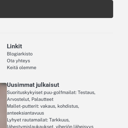
Linkit
Blogiarkisto
Ota yhteys
Keitä olemme
Uusimmat julkaisut
Suorituskykyiset puu-golfmailat: Testaus,
Arvostelut, Palautteet
Mallet-putterit: vakaus, kohdistus,
anteeksiantavuus
Lyhyet rautamailat: Tarkkuus,
lähestymislaukaukset, viheriön läheisyys