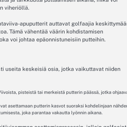
 viheriöllä.
ntaviiva-apuputterit auttavat golfaajia keskittymä
toa. Tämä vähentää väärin kohdistamisen
ka voi johtaa epäonnistuneisiin putteihin.
ti useita keskeisiä osia, jotka vaikuttavat niiden
iivoista, pisteistä tai merkeistä putterin päässä, jotka ohjaav
avat asettamaan putterin kasvot suoraksi kohdelinjaan nähde
umisesta, joka parantaa vakautta lyönnin aikana.
tiivisemman asettamisprosessin, jolloin golfaajat