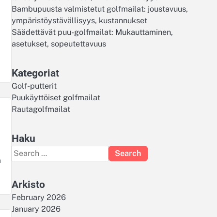
Bambupuusta valmistetut golfmailat: joustavuus,
ympäristöystävällisyys, kustannukset
Säädettävät puu-golfmailat: Mukauttaminen,
asetukset, sopeutettavuus
Kategoriat
Golf-putterit
Puukäyttöiset golfmailat
Rautagolfmailat
Haku
Search
a
for:
Arkisto
February 2026
January 2026