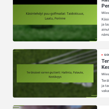
Pe
Mile
Käsi
ja l
ainu
näm
GO
Ter
Ke
Mile
Terä
ja t
vaka