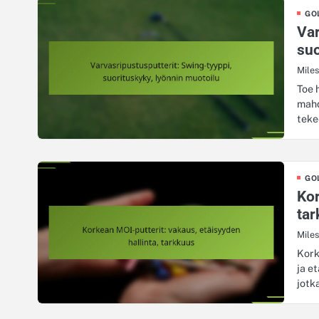
GO
Var
suo
Mile
Toe 
mahd
teke
GO
Kor
ta
Mile
Kork
ja e
jotk