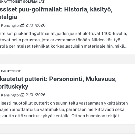
UKÄYTTÖISET GOLFMAILAT
ssiset puu-golfmailat: Historia, käsityö,
talgia
21/01/2026
s Kensington
nteiset puukenttägolfmailat, joiden juuret ulottuvat 1400-luvulle,
tavat pelin perustaa, jota arvostamme tänään. Niiden käsityö
stää perinteiset tekniikat korkealaatuisiin materiaaleihin, mikä…
LF-PUTTERIT
autetut putterit: Personointi, Mukavuus,
orituskyky
21/01/2026
s Kensington
yisesti muotoillut putterit on suunniteltu vastaamaan yksittäisten
aajien ainutlaatuisia vaatimuksia, parantaen merkittävästi sekä
vuutta että suorituskykyä kentällä. Ottaen huomioon tekijät…