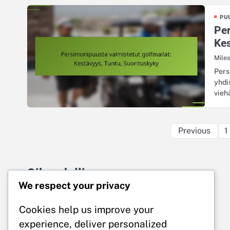
PU
Per
Kes
Mile
Pers
yhdi
vieh
Previous
1
Oikeudellinen
We respect your privacy
Käyttöehdot
Keitä olemme
Cookies help us improve your
Tietosuojapolitiikka
experience, deliver personalized
Evästeet ja seuranta