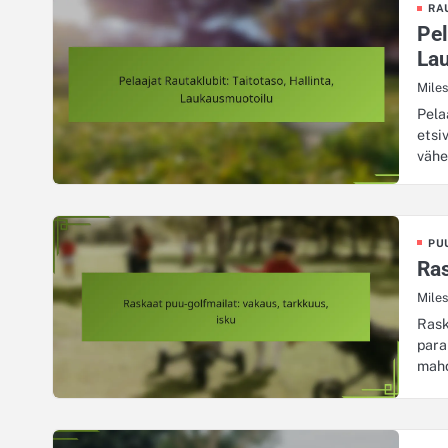
RA
Pel
La
Mile
Pela
etsi
vähe
PU
Ras
Mile
Rask
para
mahd