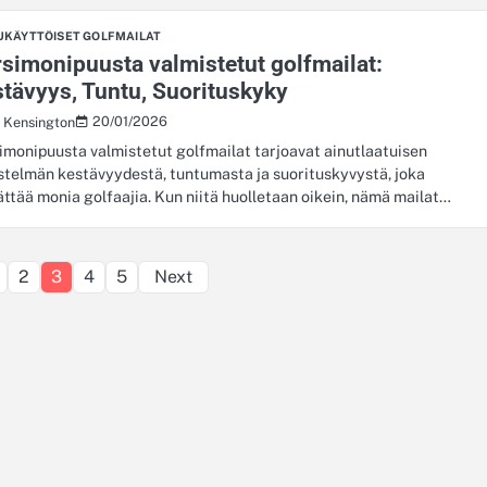
UKÄYTTÖISET GOLFMAILAT
simonipuusta valmistetut golfmailat:
tävyys, Tuntu, Suorituskyky
20/01/2026
s Kensington
imonipuusta valmistetut golfmailat tarjoavat ainutlaatuisen
stelmän kestävyydestä, tuntumasta ja suorituskyvystä, joka
ättää monia golfaajia. Kun niitä huolletaan oikein, nämä mailat…
Posts
2
3
4
5
Next
pagination