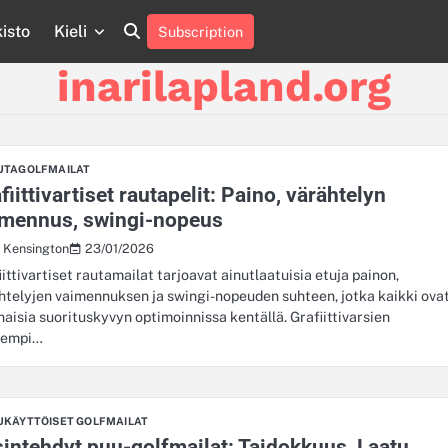
isto
Kieli
Subscription
About
About
About
Contact
Contact
Contact
Cookie
Cookie
Cookie
Cookie
Cookie
Privacy
Privacy
Privacy
Sitemap
Sitemap
Sitemap
Terms
Terms
Terms
Us
Us
Us
Us
Us
Us
Policy
Policy
Policy
Policy
Policy
Policy
Policy
Policy
and
and
and
inarilapland.org
Conditions
Conditions
Conditions
UTAGOLFMAILAT
fiittivartiset rautapelit: Paino, värähtelyn
imennus, swingi-nopeus
23/01/2026
s Kensington
iittivartiset rautamailat tarjoavat ainutlaatuisia etuja painon,
htelyjen vaimennuksen ja swingi-nopeuden suhteen, jotka kaikki ova
naisia suorituskyvyn optimoinnissa kentällä. Grafiittivarsien
yempi…
UKÄYTTÖISET GOLFMAILAT
intehdyt puu-golfmailat: Taidokkuus, Laatu,