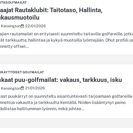
UTAGOLFMAILAT
aajat Rautaklubit: Taitotaso, Hallinta,
ukausmuotoilu
22/01/2026
s Kensington
ajien rautamailat on erityisesti suunniteltu taitaville golfareille, jotk
vät tarkkuutta, hallintaa ja kykyä muotoilla lyöntejään. Ohut profiili j
nnetty offset…
UKÄYTTÖISET GOLFMAILAT
kaat puu-golfmailat: vakaus, tarkkuus, isku
21/01/2026
s Kensington
aat puukärryt on suunniteltu asiantuntevasti tarjoamaan golfareille
nnettua vakautta ja tarkkuutta kentällä. Niiden lisääntynyt paino
ollistaa hallitumman lyönnin, mikä johtaa…