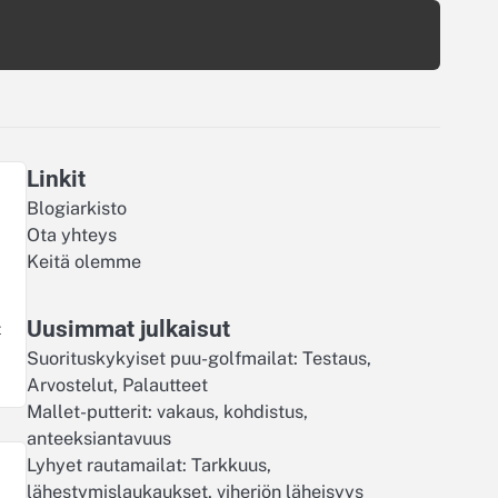
Linkit
Blogiarkisto
Ota yhteys
Keitä olemme
Uusimmat julkaisut
t
Suorituskykyiset puu-golfmailat: Testaus,
Arvostelut, Palautteet
Mallet-putterit: vakaus, kohdistus,
anteeksiantavuus
Lyhyet rautamailat: Tarkkuus,
lähestymislaukaukset, viheriön läheisyys