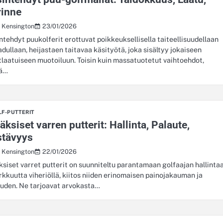
rinne
23/01/2026
s Kensington
ntehdyt puukolferit erottuvat poikkeuksellisella taiteellisuudellaan
aadullaan, heijastaen taitavaa käsityötä, joka sisältyy jokaiseen
tlaatuiseen muotoiluun. Toisin kuin massatuotetut vaihtoehdot,
ä…
LF-PUTTERIT
äksiset varren putterit: Hallinta, Palaute,
stävyys
22/01/2026
s Kensington
ksiset varret putterit on suunniteltu parantamaan golfaajan hallinta
arkkuutta viheriöllä, kiitos niiden erinomaisen painojakauman ja
uden. Ne tarjoavat arvokasta…