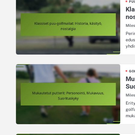
PU
Kla
nos
Mile
Peri
edus
yhdi
GO
Muk
Su
Mile
Erit
golf
muka