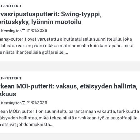
LF-PUTTERIT
vasripustusputterit: Swing-tyyppi,
rituskyky, lyönnin muotoilu
21/01/2026
s Kensington
hang -putterit ovat varustettu ainutlaatuisella suunnittelulla, joka
ollistaa varren pään roikkua matalammalla kuin kantapään, mikä
e niistä ihanteellisia golfareille,…
LF-PUTTERIT
kean MOI-putterit: vakaus, etäisyyden hallinta,
rkkuus
21/01/2026
s Kensington
ean MOI:n putterit on suunniteltu parantamaan vakautta, tarkkuutta
täisyyden hallintaa, mikä tekee niistä arvokkaan työkalun golfaajille,
a etsivät johdonmukaista…