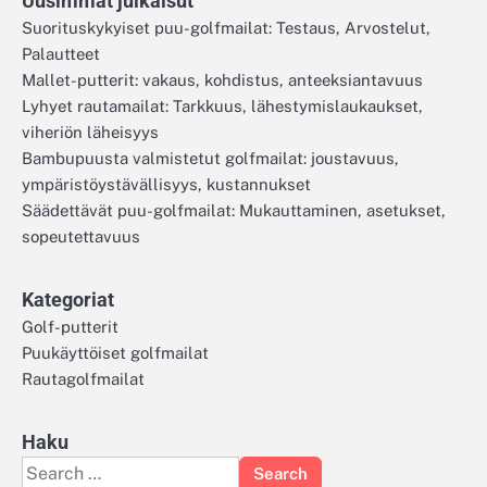
Uusimmat julkaisut
Suorituskykyiset puu-golfmailat: Testaus, Arvostelut,
Palautteet
Mallet-putterit: vakaus, kohdistus, anteeksiantavuus
Lyhyet rautamailat: Tarkkuus, lähestymislaukaukset,
viheriön läheisyys
Bambupuusta valmistetut golfmailat: joustavuus,
ympäristöystävällisyys, kustannukset
Säädettävät puu-golfmailat: Mukauttaminen, asetukset,
sopeutettavuus
Kategoriat
Golf-putterit
Puukäyttöiset golfmailat
Rautagolfmailat
Haku
Search