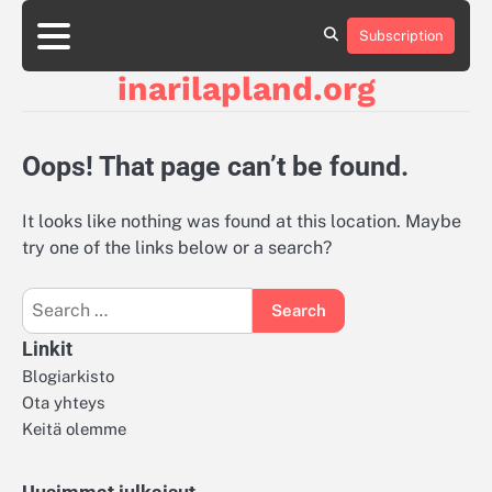
Skip
to
Subscription
About
About
About
Contact
Contact
Contact
Cookie
Cookie
Cookie
Cookie
Cookie
Privacy
Privacy
Privacy
Sitemap
Sitemap
Sitemap
Terms
Terms
Terms
content
Us
Us
Us
Us
Us
Us
Policy
Policy
Policy
Policy
Policy
Policy
Policy
Policy
and
and
and
inarilapland.org
Conditions
Conditions
Conditions
Oops! That page can’t be found.
It looks like nothing was found at this location. Maybe
try one of the links below or a search?
Search
for:
Linkit
Blogiarkisto
Ota yhteys
Keitä olemme